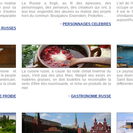
u rivalise
La Russie a forgé, au fil des épreuves, des
L'art de l
e pour sa
personnages, des penseurs, des créateurs qui ont, à
occupe un
 d'autres
leur tour, engendré des œuvres ou réalisé des projets
Il est le 
omparable
hors du commun. Boulgakov, Eisenstein, Prokofiev…
christi
aujourd'hu
>
PERSONNAGES CELEBRES
S RUSSES
nisme et
La cuisine russe, à cause du rude climat hivernal du
Le paysag
e le peuple
pays, n'est pas des plus fines. Malgré ses excès en
que divers
méricain.
matières grasses, on doit toutefois lui reconnaître la
Saint Bas
r la chute
vertu d'être très nourrissante, et riche en produits de la
différente
mer.
E FROIDE
>
GASTRONOMIE RUSSE