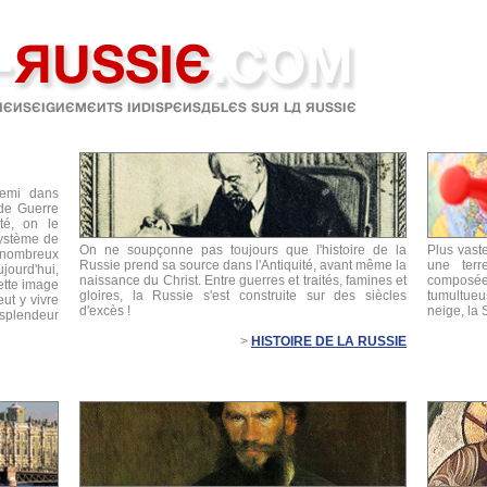
nemi dans
nde Guerre
ité, on le
système de
On ne soupçonne pas toujours que l'histoire de la
Plus vast
 nombreux
Russie prend sa source dans l'Antiquité, avant même la
une terr
jourd'hui,
naissance du Christ. Entre guerres et traités, famines et
compos
cette image
gloires, la Russie s'est construite sur des siècles
tumultueu
ut y vivre
d'excès !
neige, la
plendeur
>
HISTOIRE DE LA RUSSIE